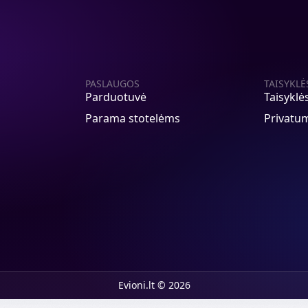
PASLAUGOS
TAISYKLĖ
Parduotuvė
Taisyklė
Parama stotelėms
Privatum
Evioni.lt © 2026