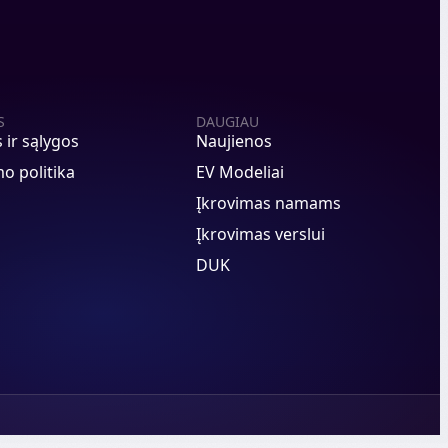
S
DAUGIAU
s ir sąlygos
Naujienos
o politika
EV Modeliai
Įkrovimas namams
Įkrovimas verslui
DUK