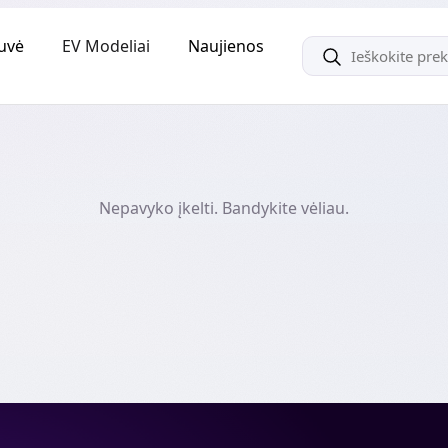
uvė
EV Modeliai
Naujienos
Nepavyko įkelti. Bandykite vėliau.