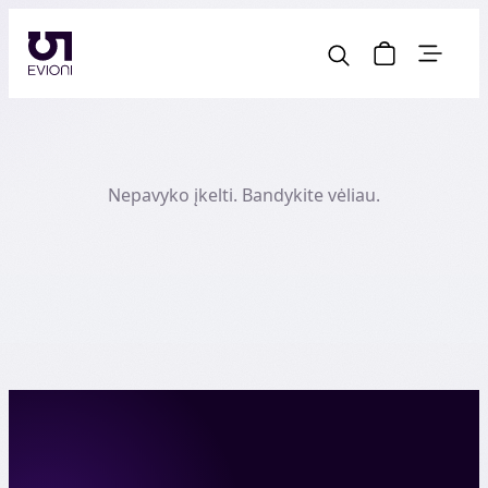
Nepavyko įkelti. Bandykite vėliau.