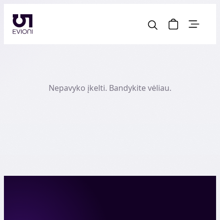
Nepavyko įkelti. Bandykite vėliau.