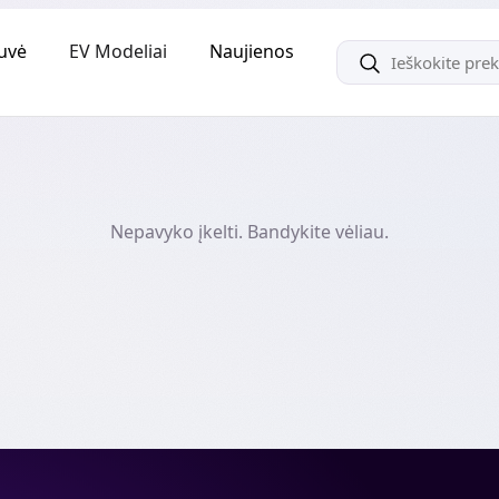
uvė
EV Modeliai
Naujienos
Nepavyko įkelti. Bandykite vėliau.