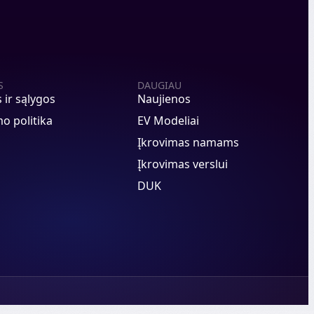
S
DAUGIAU
s ir sąlygos
Naujienos
o politika
EV Modeliai
Įkrovimas namams
Įkrovimas verslui
DUK