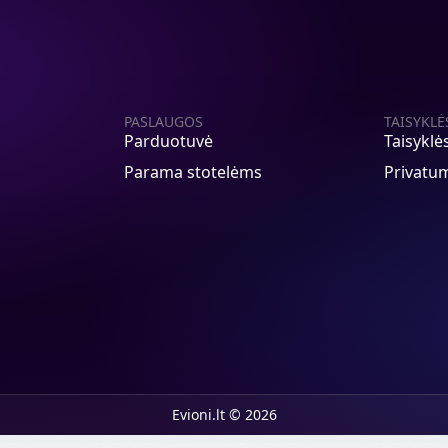
PASLAUGOS
TAISYKLĖ
Parduotuvė
Taisyklė
Parama stotelėms
Privatum
Evioni.lt © 2026