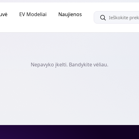
uvė
EV Modeliai
Naujienos
Nepavyko įkelti. Bandykite vėliau.