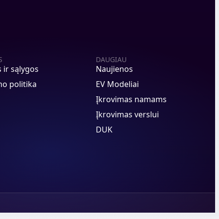
S
DAUGIAU
s ir sąlygos
Naujienos
o politika
EV Modeliai
Įkrovimas namams
Įkrovimas verslui
DUK