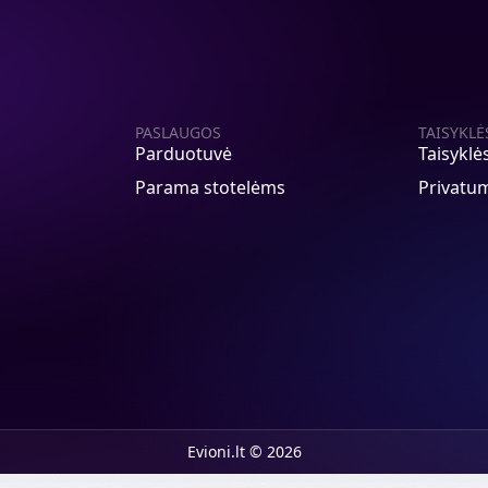
PASLAUGOS
TAISYKLĖ
Parduotuvė
Taisyklė
Parama stotelėms
Privatum
Evioni.lt © 2026