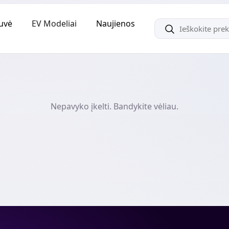
uvė
EV Modeliai
Naujienos
Nepavyko įkelti. Bandykite vėliau.