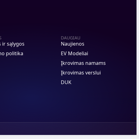
S
DAUGIAU
s ir sąlygos
Naujienos
o politika
EV Modeliai
Įkrovimas namams
Įkrovimas verslui
DUK