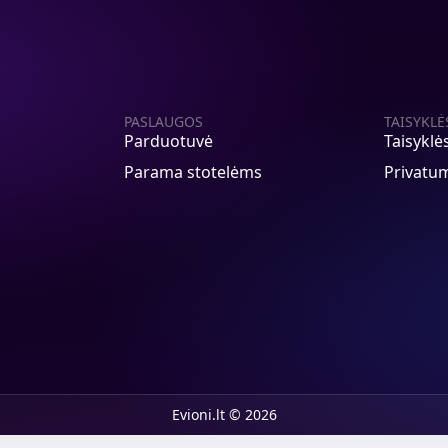
PASLAUGOS
TAISYKLĖ
Parduotuvė
Taisyklė
Parama stotelėms
Privatum
Evioni.lt © 2026