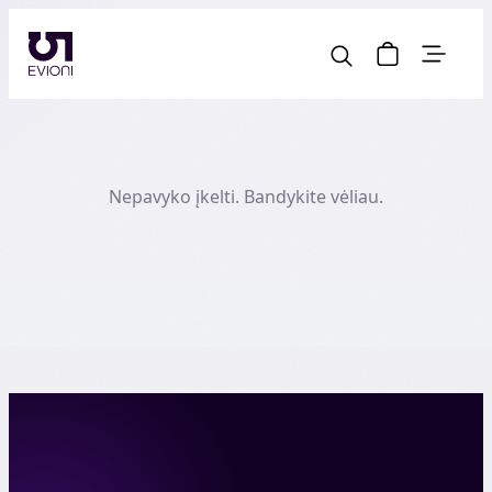
Nepavyko įkelti. Bandykite vėliau.