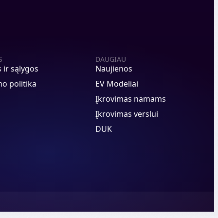
S
DAUGIAU
s ir sąlygos
Naujienos
o politika
EV Modeliai
Įkrovimas namams
Įkrovimas verslui
DUK