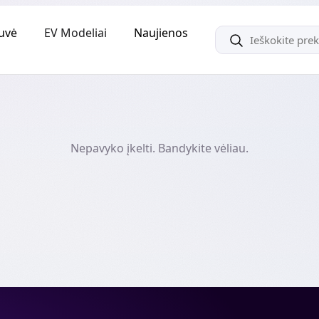
uvė
EV Modeliai
Naujienos
Nepavyko įkelti. Bandykite vėliau.