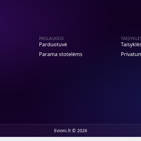
PASLAUGOS
TAISYKLĖ
Parduotuvė
Taisyklė
Parama stotelėms
Privatum
Evioni.lt © 2026