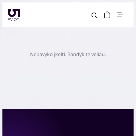
Nepavyko įkelti. Bandykite vėliau.