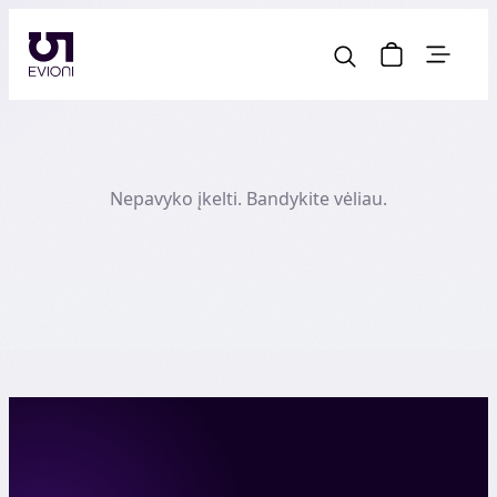
Nepavyko įkelti. Bandykite vėliau.