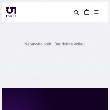
Nepavyko įkelti. Bandykite vėliau.