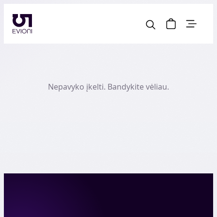
Nepavyko įkelti. Bandykite vėliau.