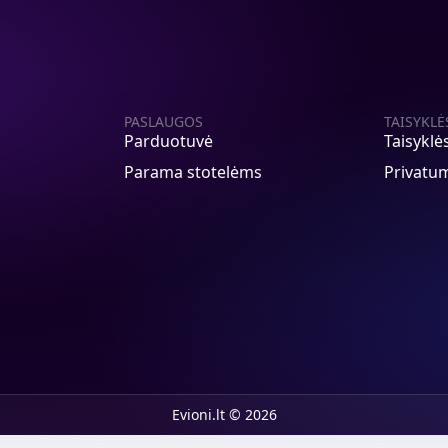
PASLAUGOS
TAISYKLĖ
Parduotuvė
Taisyklė
Parama stotelėms
Privatum
Evioni.lt © 2026