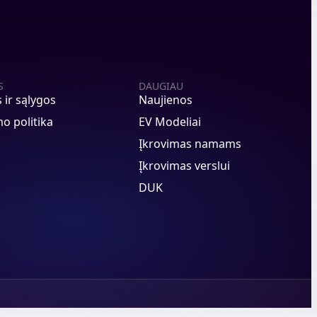
S
DAUGIAU
s ir sąlygos
Naujienos
o politika
EV Modeliai
Įkrovimas namams
Įkrovimas verslui
DUK