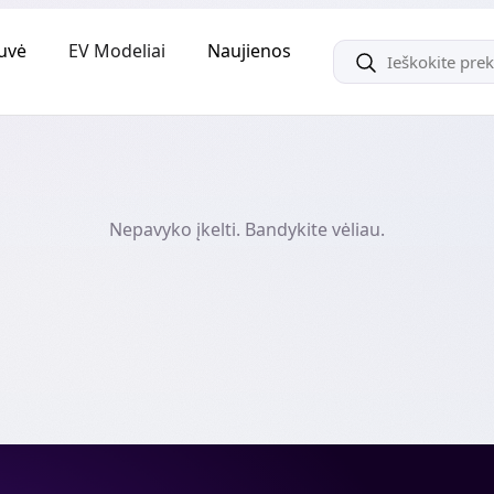
uvė
EV Modeliai
Naujienos
Nepavyko įkelti. Bandykite vėliau.