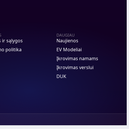
S
DAUGIAU
s ir sąlygos
Naujienos
o politika
EV Modeliai
Įkrovimas namams
Įkrovimas verslui
DUK