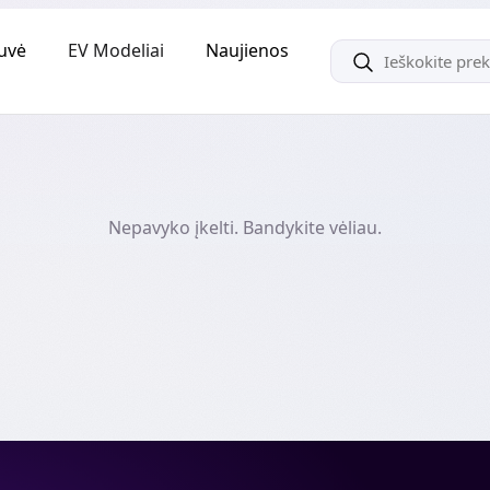
uvė
EV Modeliai
Naujienos
Nepavyko įkelti. Bandykite vėliau.