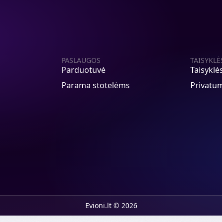
PASLAUGOS
TAISYKLĖ
Parduotuvė
Taisyklė
Parama stotelėms
Privatum
Evioni.lt © 2026