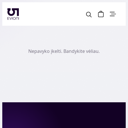
Nepavyko įkelti. Bandykite vėliau.