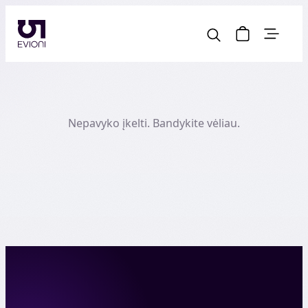
Nepavyko įkelti. Bandykite vėliau.