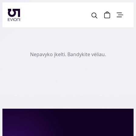
Nepavyko įkelti. Bandykite vėliau.