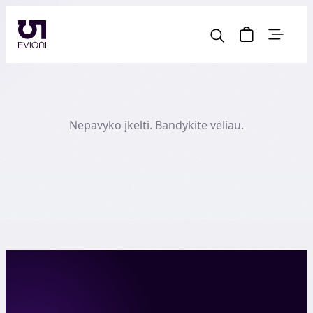
Nepavyko įkelti. Bandykite vėliau.