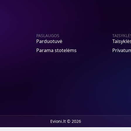
PASLAUGOS
TAISYKLĖ
Parduotuvė
Taisyklė
Parama stotelėms
Privatum
Evioni.lt © 2026