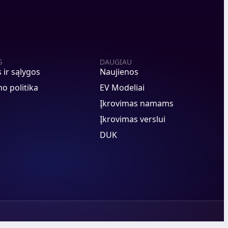
S
DAUGIAU
s ir sąlygos
Naujienos
o politika
EV Modeliai
Įkrovimas namams
Įkrovimas verslui
DUK