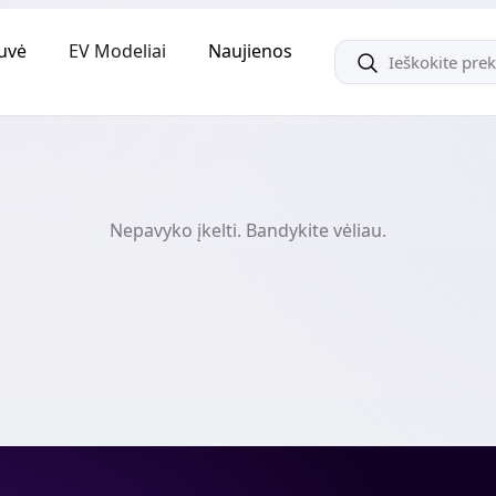
uvė
EV Modeliai
Naujienos
Nepavyko įkelti. Bandykite vėliau.