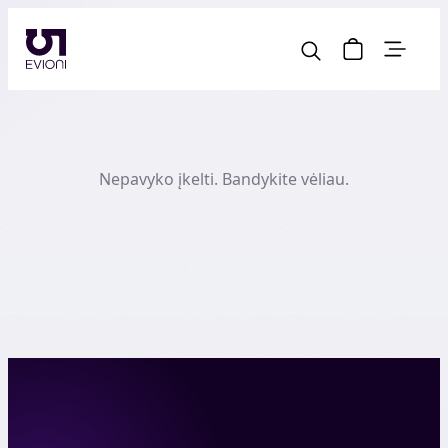
Nepavyko įkelti. Bandykite vėliau.