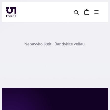
Nepavyko įkelti. Bandykite vėliau.