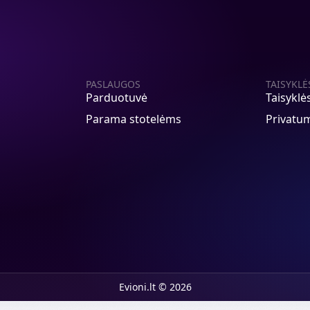
PASLAUGOS
TAISYKLĖ
Parduotuvė
Taisyklė
Parama stotelėms
Privatum
Evioni.lt © 2026