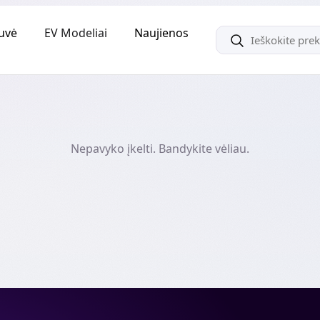
uvė
EV Modeliai
Naujienos
Nepavyko įkelti. Bandykite vėliau.