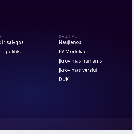
S
DAUGIAU
s ir sąlygos
Naujienos
o politika
EV Modeliai
Įkrovimas namams
Įkrovimas verslui
DUK