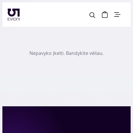
Nepavyko įkelti. Bandykite vėliau.