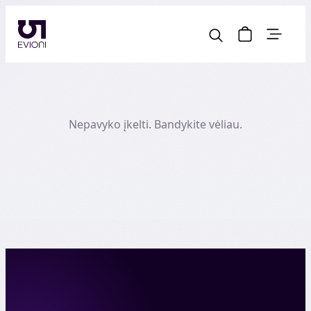
Nepavyko įkelti. Bandykite vėliau.