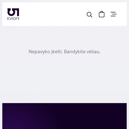
Nepavyko įkelti. Bandykite vėliau.