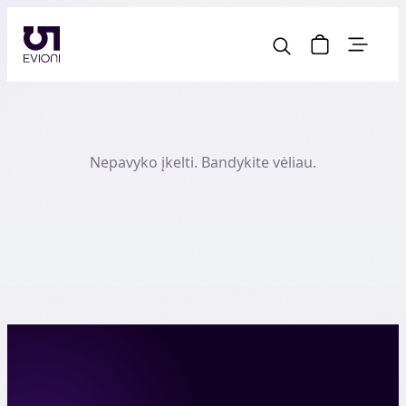
Nepavyko įkelti. Bandykite vėliau.