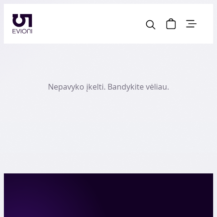
Nepavyko įkelti. Bandykite vėliau.