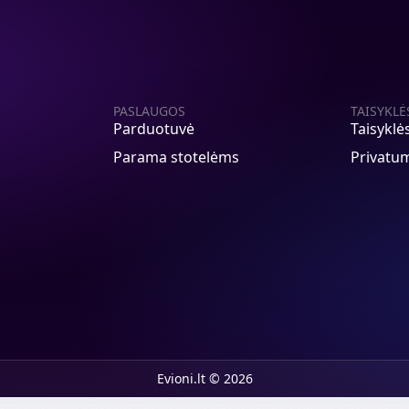
PASLAUGOS
TAISYKLĖ
Parduotuvė
Taisyklė
Parama stotelėms
Privatum
Evioni.lt © 2026