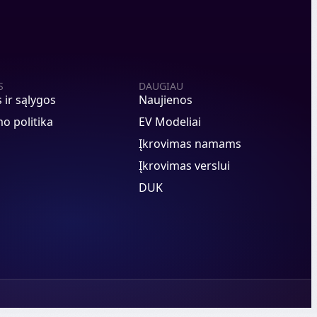
S
DAUGIAU
s ir sąlygos
Naujienos
o politika
EV Modeliai
Įkrovimas namams
Įkrovimas verslui
DUK