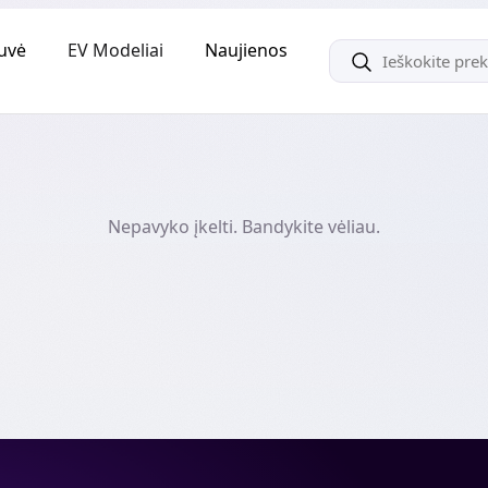
uvė
EV Modeliai
Naujienos
Nepavyko įkelti. Bandykite vėliau.