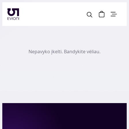
Nepavyko įkelti. Bandykite vėliau.