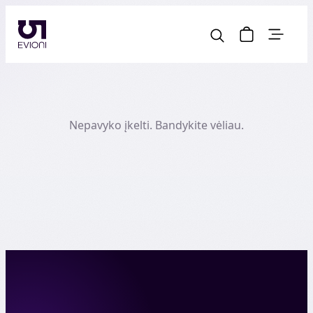
Nepavyko įkelti. Bandykite vėliau.