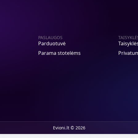
PASLAUGOS
TAISYKLĖ
Parduotuvė
Taisyklė
Parama stotelėms
Privatum
Evioni.lt © 2026