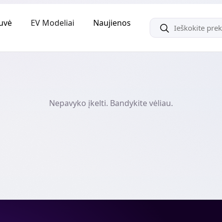
uvė
EV Modeliai
Naujienos
Nepavyko įkelti. Bandykite vėliau.