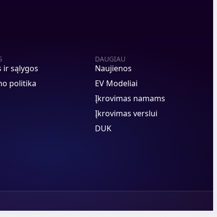
S
DAUGIAU
s ir sąlygos
Naujienos
o politika
EV Modeliai
Įkrovimas namams
Įkrovimas verslui
DUK