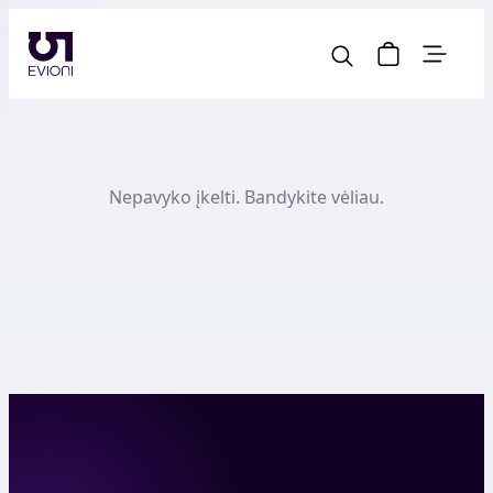
Nepavyko įkelti. Bandykite vėliau.