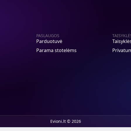
PASLAUGOS
TAISYKLĖ
Parduotuvė
Taisyklė
Parama stotelėms
Privatum
Evioni.lt © 2026