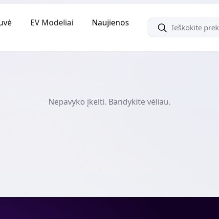
uvė
EV Modeliai
Naujienos
Nepavyko įkelti. Bandykite vėliau.