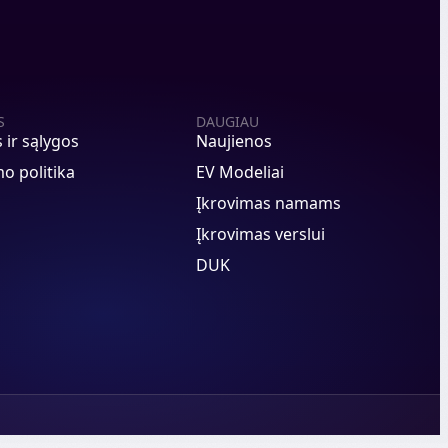
S
DAUGIAU
s ir sąlygos
Naujienos
o politika
EV Modeliai
Įkrovimas namams
Įkrovimas verslui
DUK