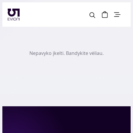
Nepavyko įkelti. Bandykite vėliau.