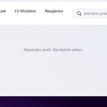
uvė
EV Modeliai
Naujienos
Nepavyko įkelti. Bandykite vėliau.