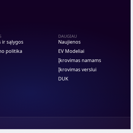
S
DAUGIAU
s ir sąlygos
Naujienos
o politika
EV Modeliai
Įkrovimas namams
Įkrovimas verslui
DUK