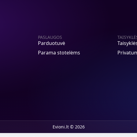
PASLAUGOS
TAISYKLĖ
Parduotuvė
Taisyklė
Parama stotelėms
Privatum
Evioni.lt © 2026