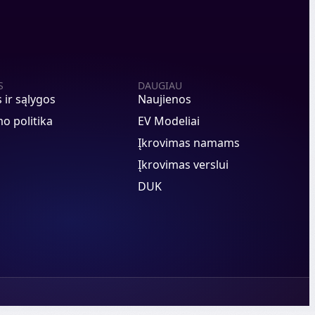
S
DAUGIAU
s ir sąlygos
Naujienos
o politika
EV Modeliai
Įkrovimas namams
Įkrovimas verslui
DUK