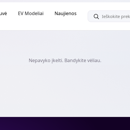
uvė
EV Modeliai
Naujienos
Nepavyko įkelti. Bandykite vėliau.