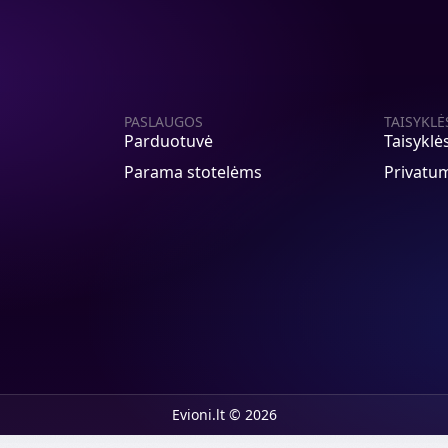
PASLAUGOS
TAISYKLĖ
Parduotuvė
Taisyklė
Parama stotelėms
Privatum
Evioni.lt © 2026