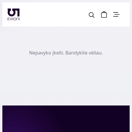
Nepavyko įkelti. Bandykite vėliau.