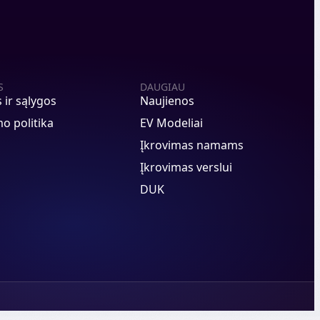
S
DAUGIAU
s ir sąlygos
Naujienos
o politika
EV Modeliai
Įkrovimas namams
Įkrovimas verslui
DUK