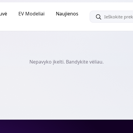
uvė
EV Modeliai
Naujienos
Nepavyko įkelti. Bandykite vėliau.