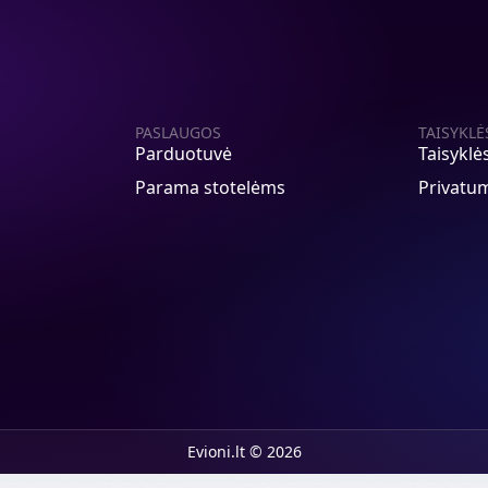
PASLAUGOS
TAISYKLĖ
Parduotuvė
Taisyklė
Parama stotelėms
Privatum
Evioni.lt © 2026