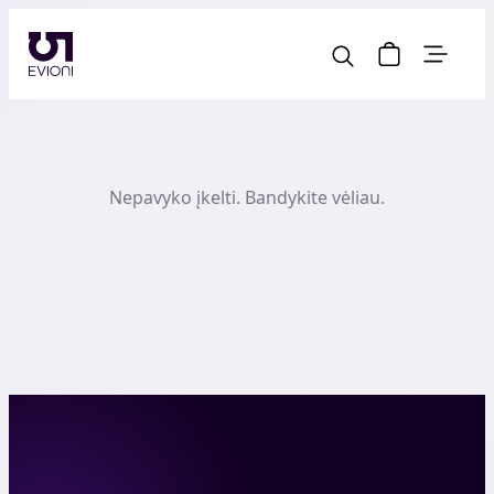
Nepavyko įkelti. Bandykite vėliau.