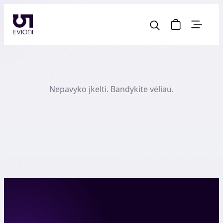
Nepavyko įkelti. Bandykite vėliau.