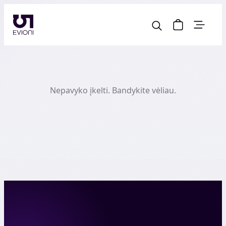
Nepavyko įkelti. Bandykite vėliau.