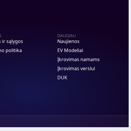
S
DAUGIAU
s ir sąlygos
Naujienos
o politika
EV Modeliai
Įkrovimas namams
Įkrovimas verslui
DUK