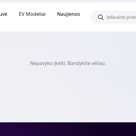
uvė
EV Modeliai
Naujienos
Nepavyko įkelti. Bandykite vėliau.