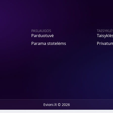
PASLAUGOS
TAISYKLĖ
Parduotuvė
Taisyklė
Parama stotelėms
Privatum
Evioni.lt © 2026