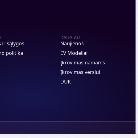
S
DAUGIAU
s ir sąlygos
Naujienos
o politika
EV Modeliai
Įkrovimas namams
Įkrovimas verslui
DUK