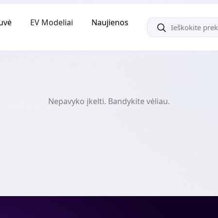
uvė
EV Modeliai
Naujienos
Nepavyko įkelti. Bandykite vėliau.