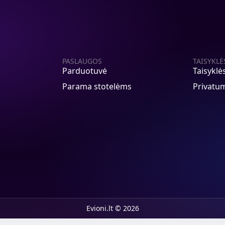
PASLAUGOS
TAISYKLĖ
Parduotuvė
Taisyklė
Parama stotelėms
Privatum
Evioni.lt © 2026