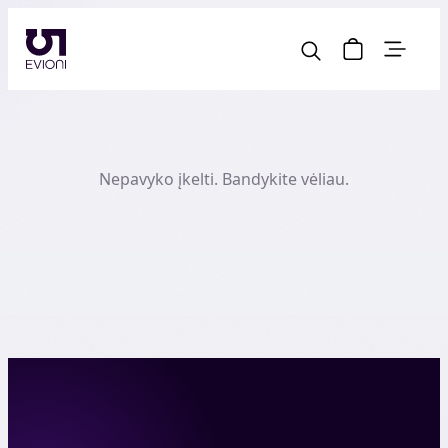
Nepavyko įkelti. Bandykite vėliau.