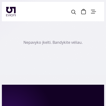
Nepavyko įkelti. Bandykite vėliau.