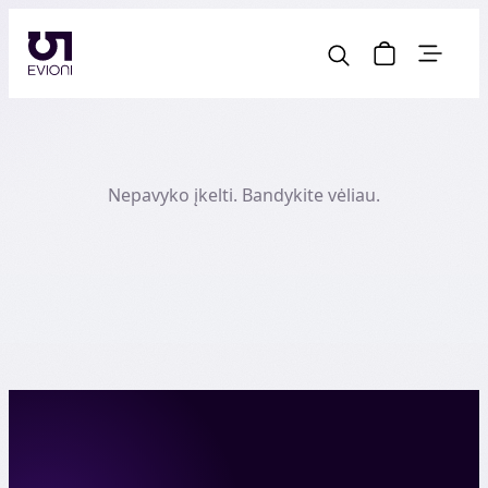
Nepavyko įkelti. Bandykite vėliau.