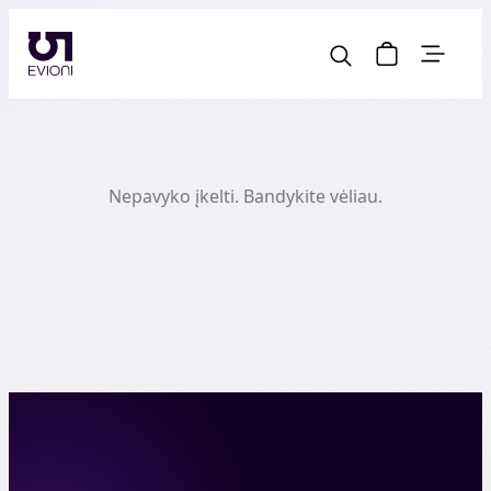
Nepavyko įkelti. Bandykite vėliau.