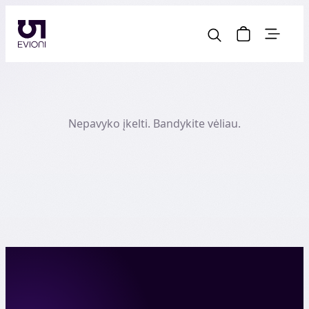
Nepavyko įkelti. Bandykite vėliau.