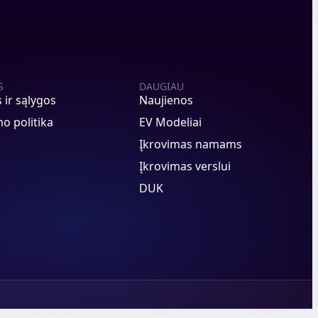
S
DAUGIAU
s ir sąlygos
Naujienos
o politika
EV Modeliai
Įkrovimas namams
Įkrovimas verslui
DUK