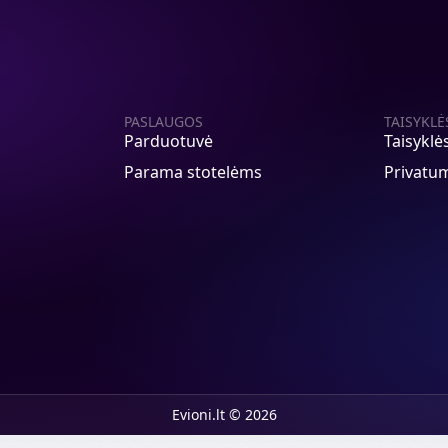
PASLAUGOS
TAISYKLĖ
Parduotuvė
Taisyklė
Parama stotelėms
Privatum
Evioni.lt © 2026