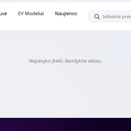
uvė
EV Modeliai
Naujienos
Nepavyko įkelti. Bandykite vėliau.