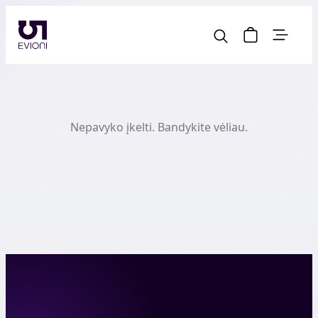
Nepavyko įkelti. Bandykite vėliau.